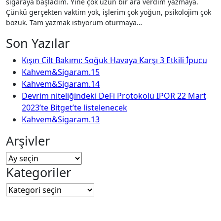
sigaraya başladım. Yine çok uzun bir ara verdim yazmaya.
Çünkü gerçekten vaktim yok, işlerim çok yoğun, psikolojim çok
bozuk. Tam yazmak istiyorum oturmaya…
Son Yazılar
Kışın Cilt Bakımı: Soğuk Havaya Karşı 3 Etkili İpucu
Kahvem&Sigaram.15
Kahvem&Sigaram.14
Devrim niteliğindeki DeFi Protokolü IPOR 22 Mart
2023’te Bitget’te listelenecek
Kahvem&Sigaram.13
Arşivler
Arşivler
Kategoriler
Kategoriler