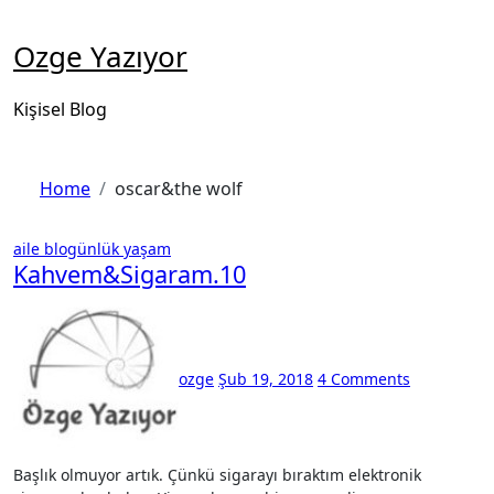
Skip
to
Ozge Yazıyor
content
Kişisel Blog
Home
oscar&the wolf
aile
blogünlük
yaşam
Kahvem&Sigaram.10
ozge
Şub 19, 2018
4 Comments
Başlık olmuyor artık. Çünkü sigarayı bıraktım elektronik