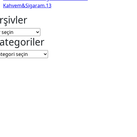
Kahvem&Sigaram.13
rşivler
ivler
ategoriler
tegoriler