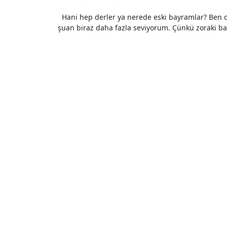
Hani hep derler ya nerede eski bayramlar? Ben demiyorum çünkü eskiden de bayramları sevmezdim. Hatta
şuan biraz daha fazla seviyorum. Çünkü zoraki 