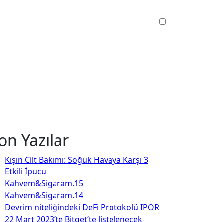
on Yazılar
Kışın Cilt Bakımı: Soğuk Havaya Karşı 3
Etkili İpucu
Kahvem&Sigaram.15
Kahvem&Sigaram.14
Devrim niteliğindeki DeFi Protokolü IPOR
22 Mart 2023’te Bitget’te listelenecek