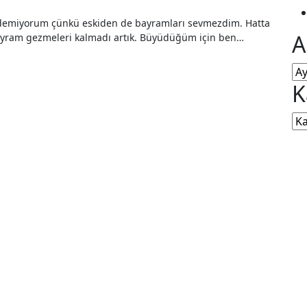
A
bayram gezmeleri kalmadı artık. Büyüdüğüm için ben…
Arş
K
Ka