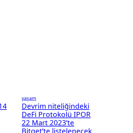
yaşam
14
Devrim niteliğindeki
DeFi Protokolü IPOR
22 Mart 2023’te
Bitget’te listelenecek