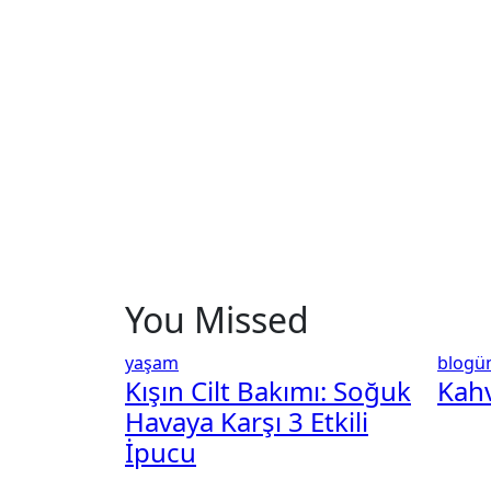
You Missed
yaşam
blogü
Kışın Cilt Bakımı: Soğuk
Kah
Havaya Karşı 3 Etkili
İpucu