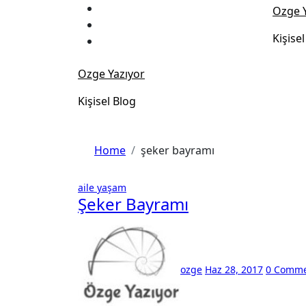
Skip
Ozge Y
to
Kişise
content
Ozge Yazıyor
Kişisel Blog
Home
şeker bayramı
aile
yaşam
Şeker Bayramı
ozge
Haz 28, 2017
0 Comme