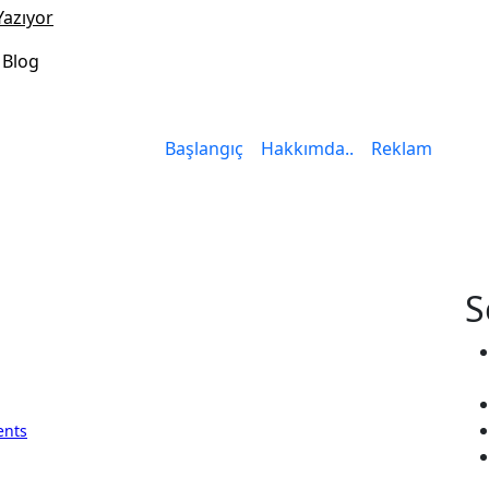
azıyor
l Blog
Başlangıç
Hakkımda..
Reklam
S
nts